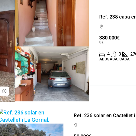
Ref. 238 casa en
380.000€
0€
4
3
27
ADOSADA, CASA
Ref. 236 solar en Castellet i