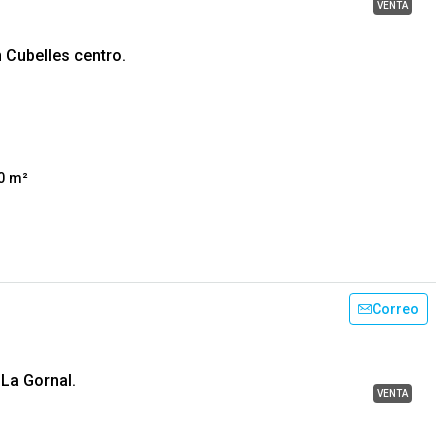
VENTA
 Cubelles centro.
0
m²
Correo
 La Gornal.
VENTA