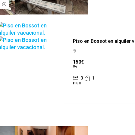
Piso en Bossot en alquiler 
150€
0€
3
1
PISO