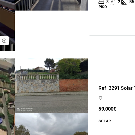
3
2
85
PISO
Ref. 3291 Solar
59.000€
SOLAR