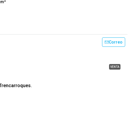
m²
Correo
VENTA
 Trencarroques.