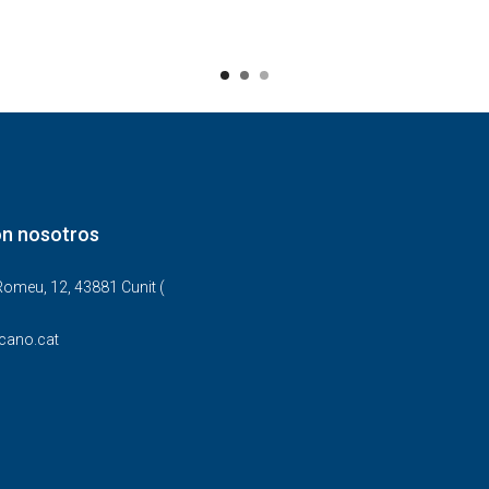
on nosotros
Romeu, 12, 43881 Cunit (
cano.cat