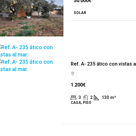
50.000€
SOLAR
Ref. A- 235 ático con vistas a
1.200€
3
2
130
m²
CASA, PISO