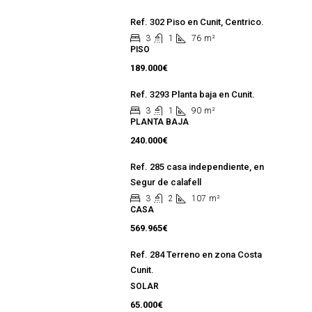
Ref. 302 Piso en Cunit, Centrico.
3
1
76
m²
PISO
189.000€
Ref. 3293 Planta baja en Cunit.
3
1
90
m²
PLANTA BAJA
240.000€
Ref. 285 casa independiente, en
Segur de calafell
3
2
107
m²
CASA
569.965€
Ref. 284 Terreno en zona Costa
Cunit.
SOLAR
65.000€