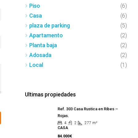
Piso
(6)
Casa
(6)
plaza de parking
(5)
Apartamento
(2)
Planta baja
(2)
Adosada
(2)
Local
(1)
Ultimas propiedades
Ref. 303 Casa Rustica en Ribes –
Rojas.
4
2
277
m²
CASA
84.000€