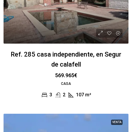
Ref. 285 casa independiente, en Segur
de calafell
569.965€
CASA
3
2
107
m²
VENTA