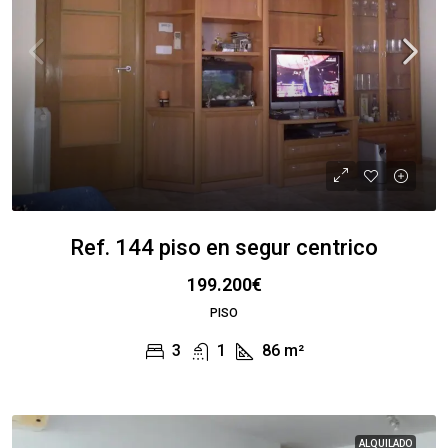
Ref. 144 piso en segur centrico
199.200€
PISO
3
1
86
m²
ALQUILADO