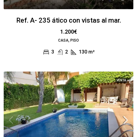
Ref. A- 235 ático con vistas al mar.
1.200€
CASA, PISO
3
2
130
m²
VENTA