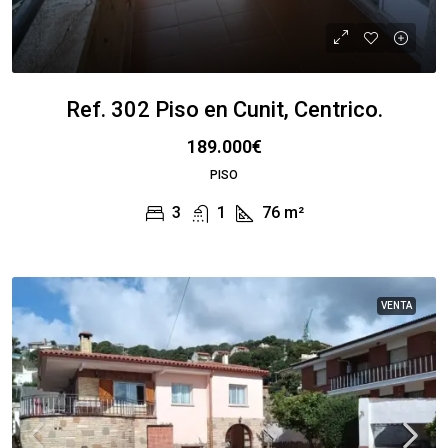
Ref. 302 Piso en Cunit, Centrico.
189.000€
PISO
3
1
76
m²
VENTA