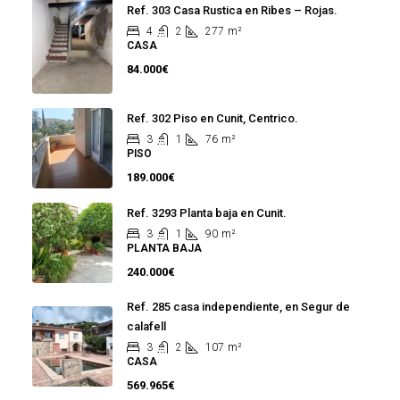
Ref. 303 Casa Rustica en Ribes – Rojas.
4
2
277
m²
CASA
84.000€
Ref. 302 Piso en Cunit, Centrico.
3
1
76
m²
PISO
189.000€
Ref. 3293 Planta baja en Cunit.
3
1
90
m²
PLANTA BAJA
240.000€
Ref. 285 casa independiente, en Segur de
calafell
3
2
107
m²
CASA
569.965€