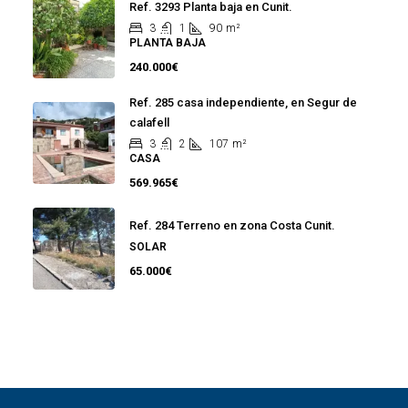
Ref. 3293 Planta baja en Cunit.
3
1
90
m²
PLANTA BAJA
240.000€
Ref. 285 casa independiente, en Segur de
calafell
3
2
107
m²
CASA
569.965€
Ref. 284 Terreno en zona Costa Cunit.
SOLAR
65.000€