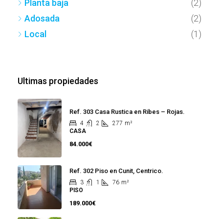
Planta baja
(2)
Adosada
(2)
Local
(1)
Ultimas propiedades
Ref. 303 Casa Rustica en Ribes – Rojas.
4
2
277
m²
CASA
84.000€
Ref. 302 Piso en Cunit, Centrico.
3
1
76
m²
PISO
189.000€