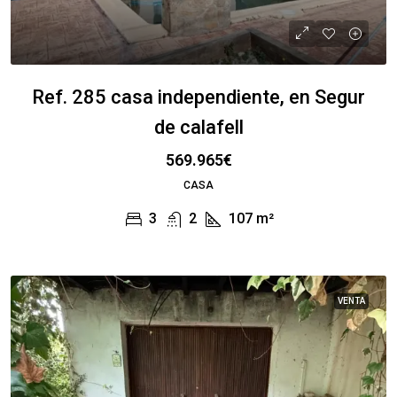
Ref. 285 casa independiente, en Segur
de calafell
569.965€
CASA
3
2
107
m²
VENTA